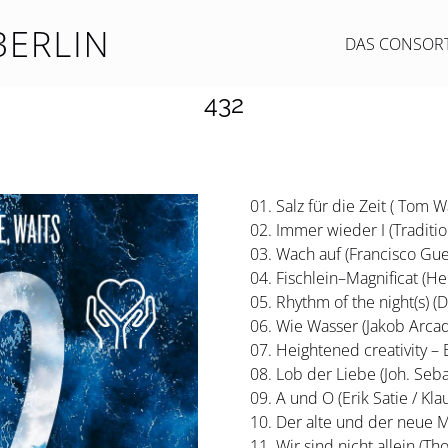
DAS CONSOR
432
01. Salz für die Zeit ( Tom W
02. Immer wieder I (Traditio
03. Wach auf (Francisco Gue
04. Fischlein–Magnificat (He
05. Rhythm of the night(s) 
06. Wie Wasser (Jakob Arcad
07. Heightened creativity – 
08. Lob der Liebe (Joh. Seba
09. A und O (Erik Satie / Kla
10. Der alte und der neue 
11. Wir sind nicht allein (Th