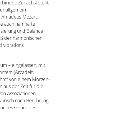
erbindet. Zunächst steht
der allgemein
ng Amadeus Mozart,
ute auch namhafte
isierung und Balance
Maß der harmonischen
 vibrations
bum – eingelassen, mit
nntem (Arcadelt,
erahmt von einem Morgen-
aus der Zeit für die
von Assoziationen –
 Wunsch nach Berührung,
n neues Genre des