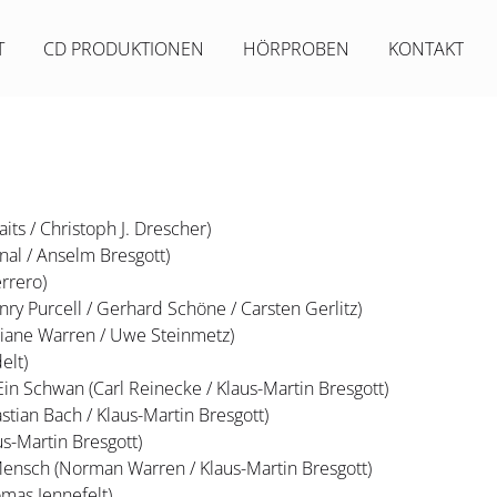
T
CD PRODUKTIONEN
HÖRPROBEN
KONTAKT
aits / Christoph J. Drescher)
nal / Anselm Bresgott)
rrero)
nry Purcell / Gerhard Schöne / Carsten Gerlitz)
(Diane Warren / Uwe Steinmetz)
elt)
Ein Schwan (Carl Reinecke / Klaus-Martin Bresgott)
stian Bach / Klaus-Martin Bresgott)
us-Martin Bresgott)
Mensch (Norman Warren / Klaus-Martin Bresgott)
omas Jennefelt)