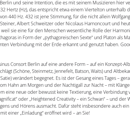
Berlin und seine Intention, die es mit seinem Musizieren hier v
32 Hertz (Hz), das entspricht etwa einem Viertelton unterhalb 
von 440 Hz. 432 ist jene Stimmung, für die nicht allein Wolfga
 Steiner, Albert Schweitzer oder Nicolaus Harnoncourt und he
 weil sie eine für den Menschen wesentliche Rolle der Harmon
ythagoras in Form der „pythagoreischen Sexte“ und Platon als 
ten Verbindung mit der Erde erkannt und genutzt haben. Good
sinus Consort Berlin auf eine andere Form – auf ein Konzept-Al
lägt (Schöne, Steinmetz, Jennefelt, Batson, Waits) und Altbeka
, Satie) verändert begegnet. Es ist der Gesang eines Tages – g
om Hahn am Morgen und der Nachtigall zur Nacht – mit Klängen 
em eine neue oder bewusst keine Textierung, eine Verbindung 
gnificat“ oder „Heightened Creativity – ein Schwan“ – und der
ingens und Hörens ausmacht. Dafür steht insbesondere auch ei
it einer „Einladung“ eröffnet wird – an Sie!